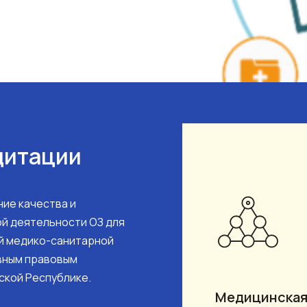
дитации
ие качества и
й деятельности ОЗ для
й медико-санитарной
вным правовым
ской Республике.
Медицинская