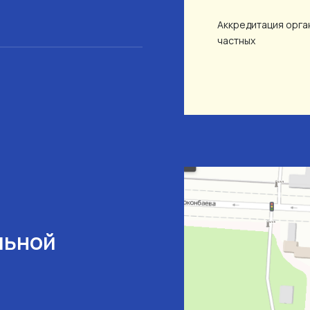
Аккредитация орган
частных
льной