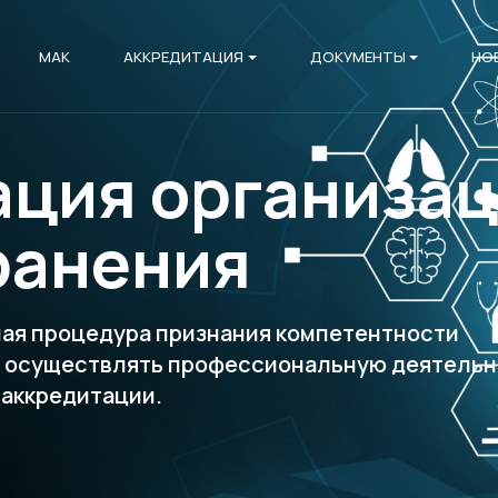
МАК
АККРЕДИТАЦИЯ
ДОКУМЕНТЫ
НО
ация организа
ранения
ная процедура признания компетентности
я осуществлять профессиональную деятельн
 аккредитации.