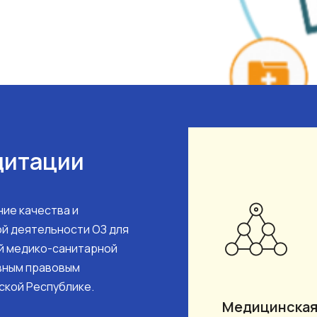
дитации
ие качества и
й деятельности ОЗ для
й медико-санитарной
вным правовым
ской Республике.
Медицинская