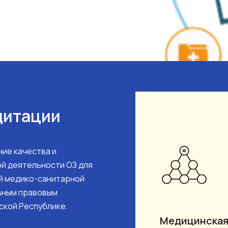
дитации
ие качества и
й деятельности ОЗ для
й медико-санитарной
вным правовым
ской Республике.
Медицинская