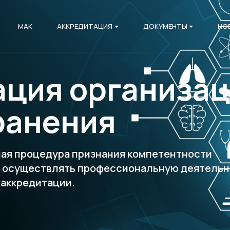
МАК
АККРЕДИТАЦИЯ
ДОКУМЕНТЫ
НО
ация организа
ранения
ная процедура признания компетентности
я осуществлять профессиональную деятельн
 аккредитации.