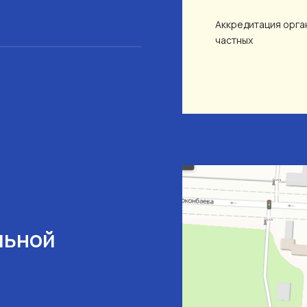
Аккредитация орган
частных
льной