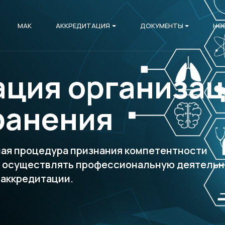
МАК
АККРЕДИТАЦИЯ
ДОКУМЕНТЫ
НО
ация организа
ранения
ная процедура признания компетентности
я осуществлять профессиональную деятельн
 аккредитации.