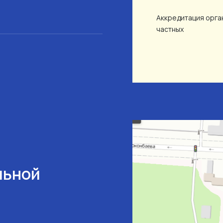
Аккредитация орган
частных
льной